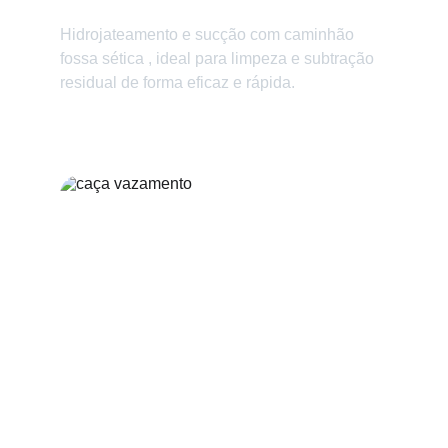
Limpeza de Fossa Séptica
Hidrojateamento e sucção com caminhão 
fossa sética , ideal para limpeza e subtração 
residual de forma eficaz e rápida.
Caça Vazamento