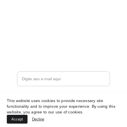
Contato
contato@supremasaopaulo.com
+55 11 93018-6000
Atendimento
Informe seu e-mail para contato
Enviar solicitação de serviço
This website uses cookies to provide necessary site
functionality and to improve your experience. By using this
website, you agree to our use of cookies.
Accept
Decline
© 2024. All rights reserved.