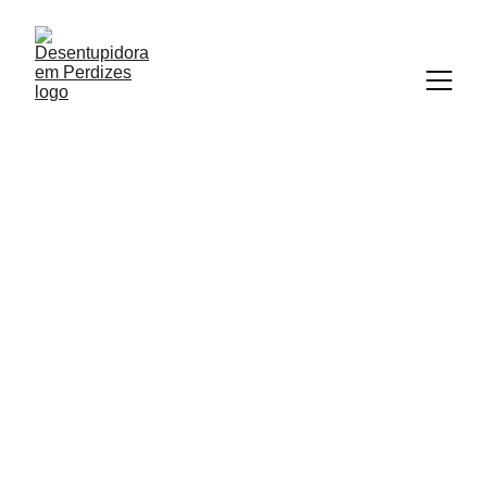
Desentupidora de 
Esgoto
Prestadores de serviços em toda a grande São 
Paulo e região, ligue agora e agende sua visita 
técnica com orçamentos gratuitos !